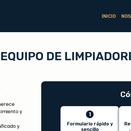
INICIO
NOS
 EQUIPO DE LIMPIADOR
y
Có
merece
cimiento y
1
Formulario rápido y
Re
ificado y
sencillo