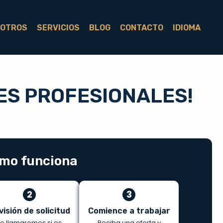
OTROS
SERVICIOS
BLOG
CONTACTO
IDIOMA
ES PROFESIONALES!
mo funciona
2
3
visión de solicitud
Comience a trabajar
Le llamaremos si es
Reciba una oferta y